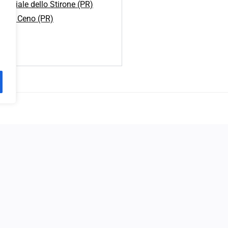
fluviale dello Stirone (PR)
a Val Ceno (PR)
oggiorni
Minicrociere
Chi siamo
Contatti
Gite Scolastich
ed