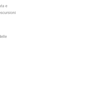
ata e
escursioni
delle