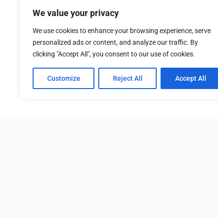
Salsomaggiore, le sue storiche Terme ed il Parco 
We value your privacy
Week-end al Castello di Bardi, camminando nell
We use cookies to enhance your browsing experience, serve
personalized ads or content, and analyze our traffic. By
clicking "Accept All", you consent to our use of cookies.
Customize
Reject All
Accept All
Home
Trekking
S
2024©Copyright by Toscana Trekking. All rights reserv