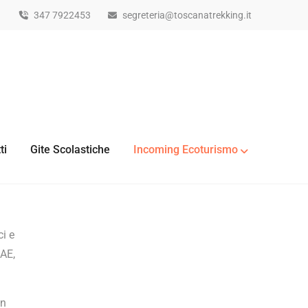
347 7922453
segreteria@toscanatrekking.it
ti
Gite Scolastiche
Incoming Ecoturismo
ci e
GAE,
un