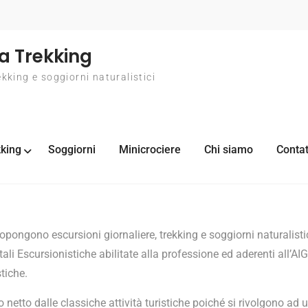
a Trekking
ekking e soggiorni naturalistici
king
Soggiorni
Minicrociere
Chi siamo
Contat
opongono escursioni giornaliere, trekking e soggiorni naturalisti
i Escursionistiche abilitate alla professione ed aderenti all’AI
tiche.
netto dalle classiche attività turistiche poiché si rivolgono ad 