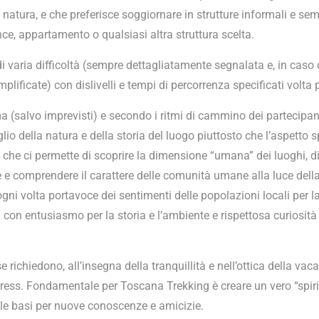
natura, e che preferisce soggiornare in strutture informali e semp
nce, appartamento o qualsiasi altra struttura scelta.
i varia difficoltà (sempre dettagliatamente segnalata e, in caso 
mplificate) con dislivelli e tempi di percorrenza specificati volta p
ma (salvo imprevisti) e secondo i ritmi di cammino dei partecipant
lio della natura e della storia del luogo piuttosto che l’aspetto s
 che ci permette di scoprire la dimensione “umana” dei luoghi, d
e e comprendere il carattere delle comunità umane alla luce della
 ogni volta portavoce dei sentimenti delle popolazioni locali per l
a con entusiasmo per la storia e l’ambiente e rispettosa curiosità 
e richiedono, all’insegna della tranquillità e nell’ottica della vac
ress. Fondamentale per Toscana Trekking è creare un vero “spiri
le basi per nuove conoscenze e amicizie.