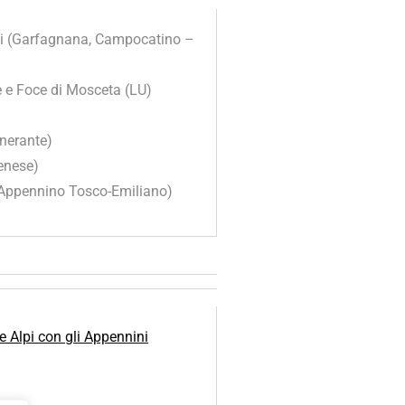
gli (Garfagnana, Campocatino –
e e Foce di Mosceta (LU)
inerante)
enese)
– Appennino Tosco-Emiliano)
e Alpi con gli Appennini