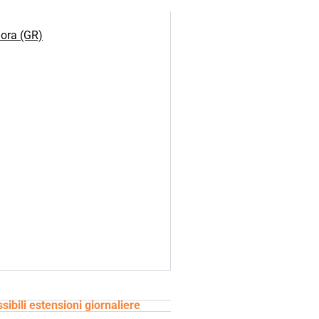
iora (GR)
sibili estensioni giornaliere