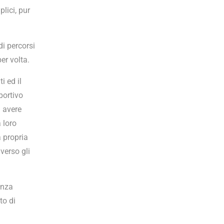
lici, pur
di percorsi
er volta.
i ed il
portivo
i avere
 loro
a propria
verso gli
anza
to di