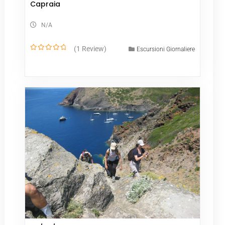
Capraia
N/A
(1 Review)
Escursioni Giornaliere
0
o
u
t
o
f