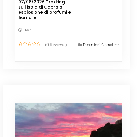
07/06/2026 Trekking
sull’isola di Capraia:
esplosione di profumi e
fioriture
N/A
(0 Reviews)
Escursioni Giornaliere
0
o
u
t
o
f