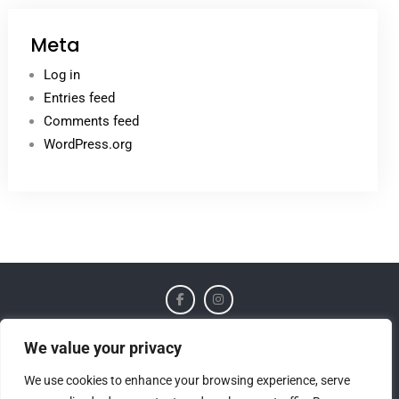
Meta
Log in
Entries feed
Comments feed
WordPress.org
Home
Trekking
Soggiorni
Minicrociere
We value your privacy
Chi siamo
Contatti
Gite Scolastiche
We use cookies to enhance your browsing experience, serve