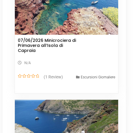
07/06/2026 Minicrociera di
Primavera all’Isola di
Capraia
N/A
(1 Review)
Escursioni Giornaliere
0
o
u
t
o
f