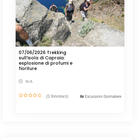
07/06/2026 Trekking
sull’isola di Capraia:
esplosione di profumi e
fioriture
N/A
(0 Reviews)
Escursioni Giornaliere
0
o
u
t
o
f