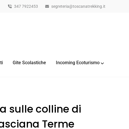
347 7922453
segreteria@toscanatrekking.it
ti
Gite Scolastiche
Incoming Ecoturismo
 sulle colline di
Casciana Terme