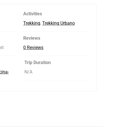
Activities
Trekking
,
Trekking Urbano
Reviews
it
0 Reviews
Trip Duration
cina-
N/A