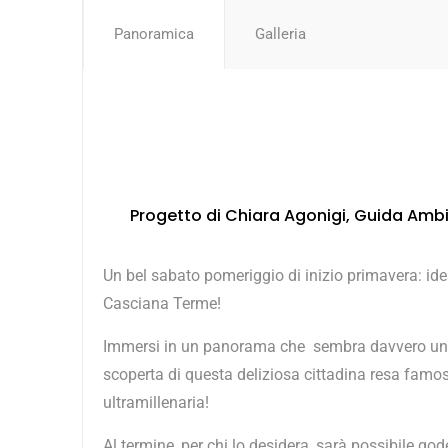
Panoramica
Galleria
Progetto di Chiara Agonigi, Guida Ambie
Un bel sabato pomeriggio di inizio primavera: ide
Casciana Terme!
Immersi in un panorama che sembra davvero un q
scoperta di questa deliziosa cittadina resa fam
ultramillenaria!
Al termine, per chi lo desidera, sarà possibile god