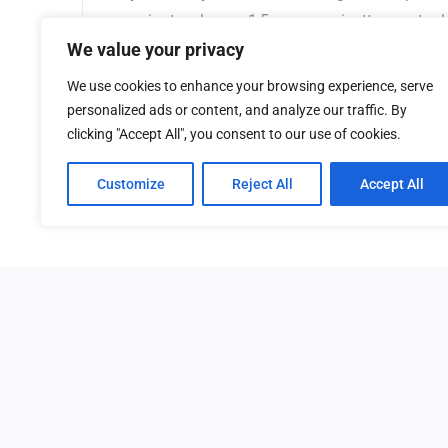
camminata, almeno 1,5 acqua, zainetto eventual
We value your privacy
La quota non comprende:
costo del viaggio per r
We use cookies to enhance your browsing experience, serve
monumenti ecc… se non diversamente specificat
personalized ads or content, and analyze our traffic. By
clicking "Accept All", you consent to our use of cookies.
Customize
Reject All
Accept All
Home
Trekking
S