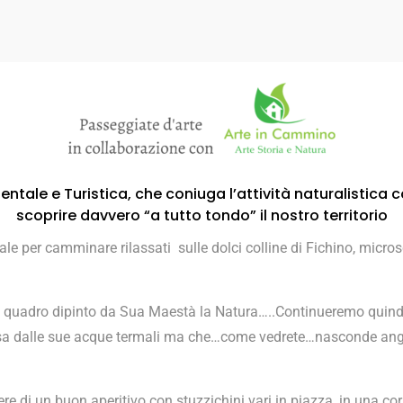
ntale e Turistica, che coniuga l’attività naturalistica c
scoprire davvero “a tutto tondo” il nostro territorio
ale per camminare rilassati sulle dolci colline di Fichino, micro
uadro dipinto da Sua Maestà la Natura…..Continueremo quindi 
osa dalle sue acque termali ma che…come vedrete…nasconde angol
ere di un buon aperitivo con stuzzichini vari in piazza, in una co