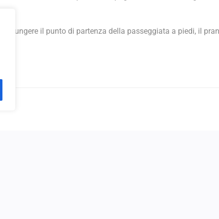
e.
aggiungere il punto di partenza della passeggiata a piedi, il pranz
o
oggiorni
Minicrociere
Chi siamo
Contatti
Gite Scolastich