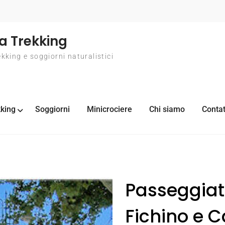
a Trekking
ekking e soggiorni naturalistici
king
Soggiorni
Minicrociere
Chi siamo
Contat
Passeggiata
Fichino e 