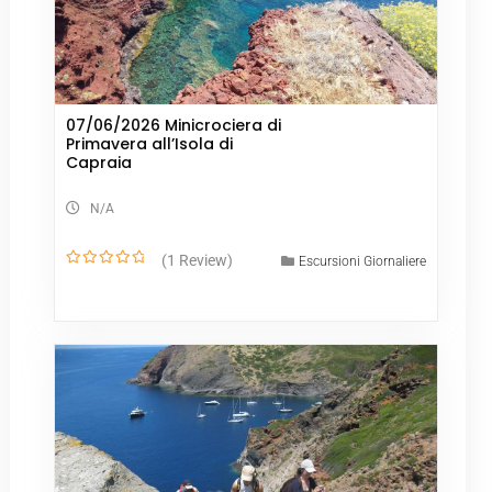
07/06/2026 Minicrociera di
Primavera all’Isola di
Capraia
N/A
(1 Review)
Escursioni Giornaliere
0
o
u
t
o
f