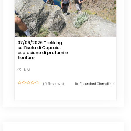
07/06/2026 Trekking
sull’isola di Capraia:
esplosione di profumi e
fioriture
N/A
(0 Reviews)
Escursioni Giornaliere
0
o
u
t
o
f