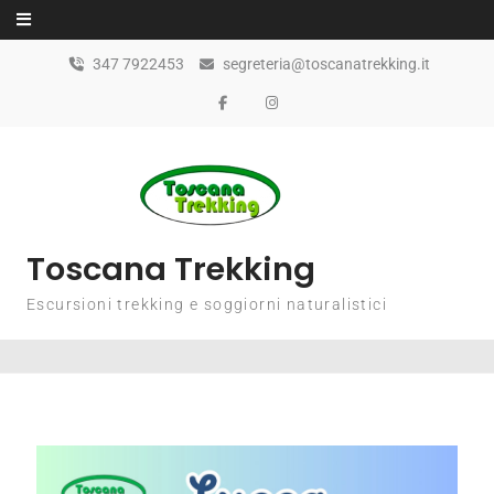
347 7922453
segreteria@toscanatrekking.it
Toscana Trekking
Escursioni trekking e soggiorni naturalistici