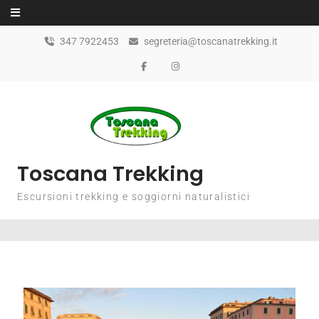
347 7922453
segreteria@toscanatrekking.it
Toscana Trekking
Escursioni trekking e soggiorni naturalistici