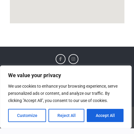
Home
Trekking
Soggiorni
Minicrociere
We value your privacy
Chi siamo
Contatti
Gite Scolastiche
We use cookies to enhance your browsing experience, serve
personalized ads or content, and analyze our traffic. By
Incoming Ecoturismo
clicking "Accept All", you consent to our use of cookies.
Customize
Reject All
Accept All
2024©Copyright by Toscana Trekking. All rights reserved
Travel Gem by
WEN Themes