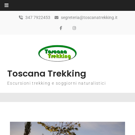
347 7922453
segreteria@toscanatrekking.it
Toscana Trekking
Escursioni trekking e soggiorni naturalistici