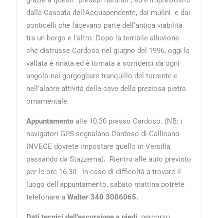
dalla Cascata dell’Acquapendente, dai mulini e dai
ponticelli che facevano parte dell’antica viabilità
tra un borgo e l’altro. Dopo la terribile alluvione
che distrusse Cardoso nel giugno del 1996, oggi la
vallata è rinata ed è tornata a sorriderci da ogni
angolo nel gorgogliare tranquillo del torrente e
nell’alacre attività delle cave della preziosa pietra
ornamentale.
Appuntamento
alle 10.30 presso Cardoso
. (
NB: i
navigatori GPS segnalano Cardoso di Gallicano
INVECE dovrete impostare quello in Versilia,
passando da Stazzema)
.
Rientro alle auto previsto
per le ore 16.30. In caso di difficoltà a trovare il
luogo dell'appuntamento, sabato mattina potrete
telefonare a
Walter 340 3006065.
Dati tecnici dell’escursione a piedi
: percorso