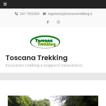
347 7922453
segreteria@toscanatrekking.it
Toscana Trekking
Escursioni trekking e soggiorni naturalistici